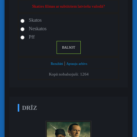
Skaties filmas ar subtitriem latviešu valodā?
Skatos
Neskatos
Pff
Monika Belluči
|
Rezultāti
Aptauju arhīvs
2016-11-27 | 06:42:47
Kopā nobalsojuši: 1264
»
DRĪZ