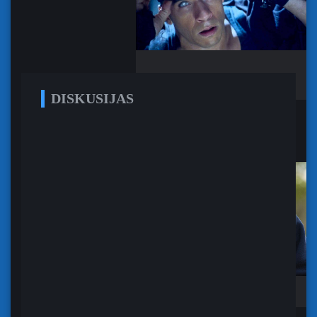
1-5
6-8
DISKUSIJAS
Vins Dīzels
2016-11-27 | 07:57:53
»