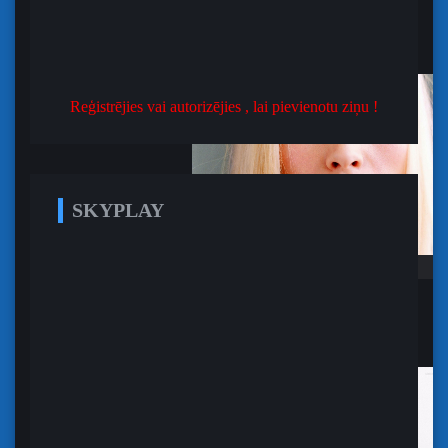
Čārlijs Hanems
2016-11-27 | 07:46:48
Reģistrējies vai autorizējies , lai pievienotu ziņu !
»
SKYPLAY
Patrīcija Ārkete
2016-11-27 | 07:37:37
»