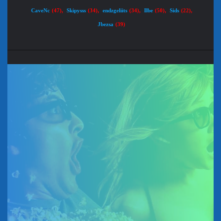
CaveNc
Skipysss
endzgeliits
Ilbe
Sids
(47)
,
(34)
,
(34)
,
(50)
,
(22)
,
Jbezsa
(39)