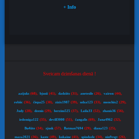
+ Info
Sveicam dzimšanas dienā !
aaijuks
bjusii
dadziits
anetesile
vairon
(68)
,
(41)
,
(31)
,
(26)
,
(44)
,
robiic
čiepa25
zizix1987
udza123
monchix2
(36)
,
(38)
,
(39)
,
(33)
,
(29)
,
Judy
dzenis
berzins525
Laila33
zhanis36
(28)
,
(29)
,
(37)
,
(52)
,
(56)
,
iedomiga122
devill3000
čangalis
Jana4962
(35)
,
(51)
,
(69)
,
(32)
,
Bu4iite
zjusk
Batman7694
diana123
(34)
,
(57)
,
(29)
,
(25)
,
maza2021
kaste
kukaine
spindzele
nin9rsgt
(36)
,
(49)
,
(41)
,
(34)
,
(26)
,