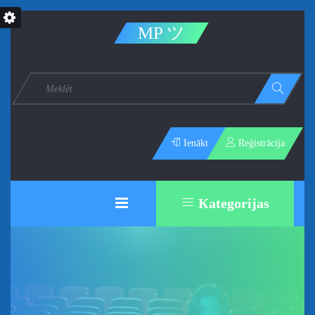
MP ツ
Ienākt
Reģistrācija
Каtegorijas