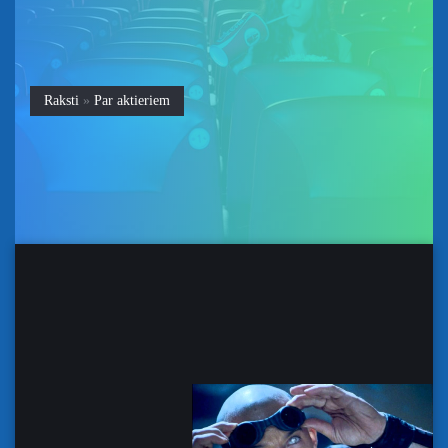
Raksti
»
Par aktieriem