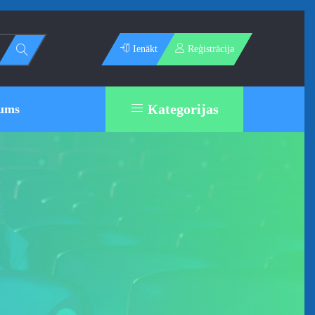
Ienākt
Reģistrācija
Каtegorijas
ums