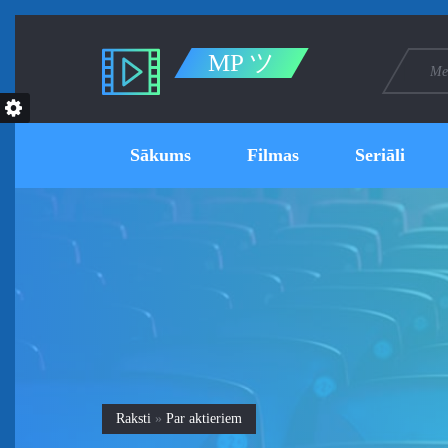
MP ツ
Sākums
Filmas
Seriāli
Raksti
»
Par aktieriem