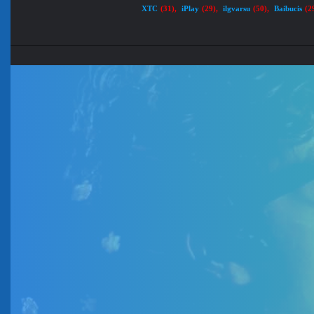
XTC
iPlay
ilgvarsu
Baibucis
(31)
,
(29)
,
(50)
,
(2