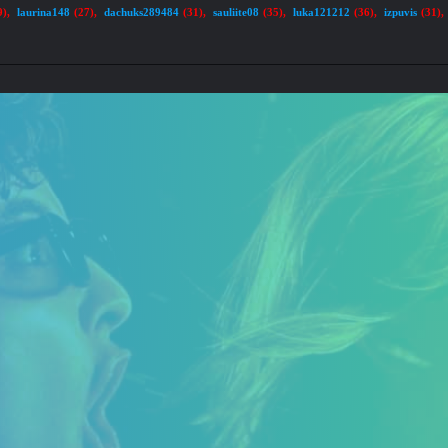
laurina148
dachuks289484
sauliite08
luka121212
izpuvis
9)
,
(27)
,
(31)
,
(35)
,
(36)
,
(31)
,