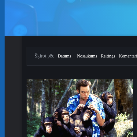
Šķirоt pēc
:
·
·
·
Datums
Nosaukums
Reitings
Komentār