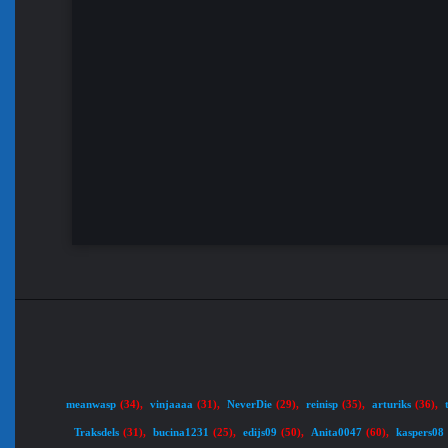
meanwasp
vinjaaaa
NeverDie
reinisp
arturiks
(34)
,
(31)
,
(29)
,
(35)
,
(36)
,
Traksdels
bucina1231
edijs09
Anita0047
kaspers08
(31)
,
(25)
,
(50)
,
(60)
,