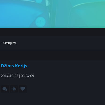
·
i
Skatījumi
Džims Kerijs
2014-10-23 | 03:24:09
1-5
6-8