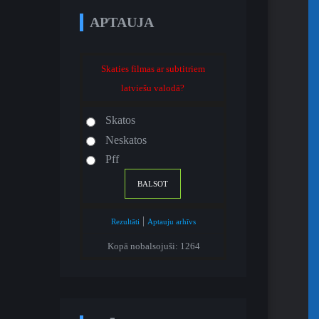
APTAUJA
Skaties filmas ar subtitriem
latviešu valodā?
Skatos
Neskatos
Pff
|
Rezultāti
Aptauju arhīvs
Kopā nobalsojuši: 1264