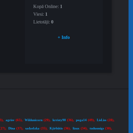
Kopā Online:
1
Viesi:
1
Lietotāji:
0
+ Info
agrisv
Wildunicorn
krristy90
poga14
LisLiss
3)
,
(65)
,
(29)
,
(36)
,
(49)
,
(28)
,
Dīna
sadasfaka
Kjirbiitis
lizux
tudusmigs
(27)
,
(37)
,
(35)
,
(36)
,
(34)
,
(30)
,