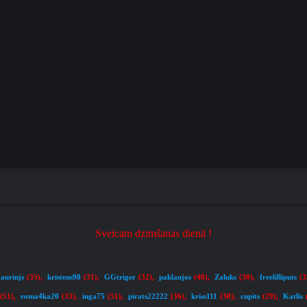
Sveicam dzimšanas dienā !
taurinjs
kristens98
GGtriger
paklaujos
Zaluks
freelilliputs
(35)
,
(31)
,
(32)
,
(48)
,
(30)
,
(3
roma4ka20
inga75
pirats22222
kriss111
cupits
Katlis
(51)
,
(33)
,
(51)
,
(36)
,
(30)
,
(29)
,