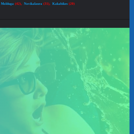
Molduga
Novikalaura
Kakabikes
(42)
,
(31)
,
(20)