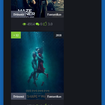
Drīzumā
Fantastikas
LABIRINTA SKRĒJĒJS: PRETNĀVES
ZĀLES / MAZE RUNNER: THE DEATH
4914
0
3.0
CURE
+ 12
2018
Drīzumā
Fantastikas