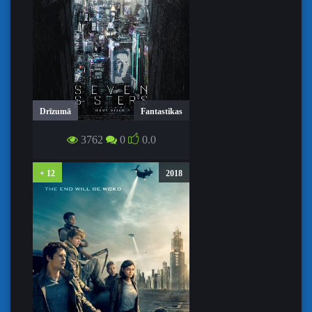
Drīzumā
Fantastikas
SEPTIŅU MĀSU NOSLĒPUMS / SEVEN
3762
0
0.0
SISTERS
+ 12
2018