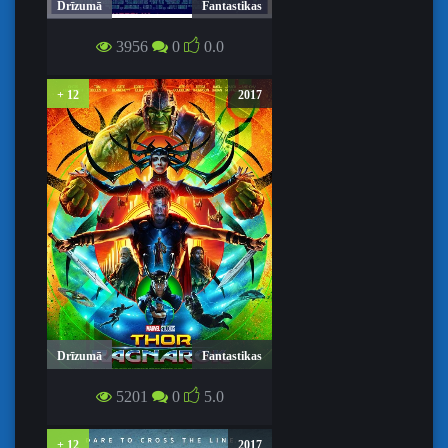
Drīzumā
Fantastikas
3956
0
0.0
IZNĪCINĀŠANA / ANNIHILATION
+ 12
2017
Drīzumā
Fantastikas
TORS: RAGNAROKS / THOR:
5201
0
5.0
RAGNAROK
+ 12
2017