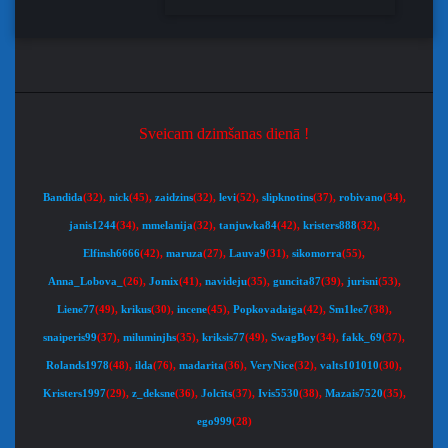
Sveicam dzimšanas dienā !
Bandida
(32)
,
nick
(45)
,
zaidzins
(32)
,
levi
(52)
,
slipknotins
(37)
,
robivano
(34)
,
janis1244
(34)
,
mmelanija
(32)
,
tanjuwka84
(42)
,
kristers888
(32)
,
Elfinsh6666
(42)
,
maruza
(27)
,
Lauva9
(31)
,
sikomorra
(55)
,
Anna_Lobova_
(26)
,
Jomix
(41)
,
navideju
(35)
,
guncita87
(39)
,
jurisni
(53)
,
Liene77
(49)
,
krikus
(30)
,
incene
(45)
,
Popkovadaiga
(42)
,
Sm1lee7
(38)
,
snaiperis99
(37)
,
miluminjhs
(35)
,
kriksis77
(49)
,
SwagBoy
(34)
,
fakk_69
(37)
,
Rolands1978
(48)
,
ilda
(76)
,
madarita
(36)
,
VeryNice
(32)
,
valts101010
(30)
,
Kristers1997
(29)
,
z_deksne
(36)
,
Jolcīts
(37)
,
Ivis5530
(38)
,
Mazais7520
(35)
,
ego999
(28)