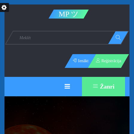
MP ツ
Ienākt
Reģistrācija
Žanri