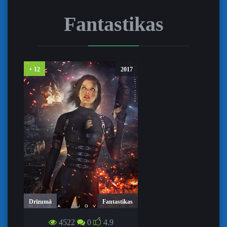
Fantastikas
+ 12
2017
Drīzumā
Fantastikas
NEZŪDOŠAIS ĻAUNUMS: PĒDĒJĀ
NODAĻA / RESIDENT EVIL: THE
4522
0
4.9