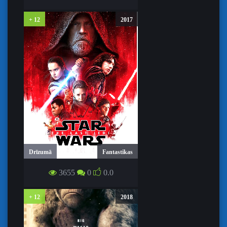
FINAL CHAPTER
+ 12
2017
Drīzumā
Fantastikas
ZVAIGŽŅU KARI: PĒDĒJIE DŽEDI /
3655
0
0.0
STAR WARS: THE LAST JEDI
+ 12
2018