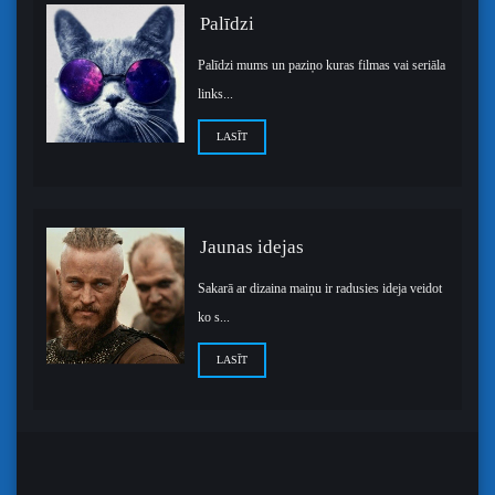
Palīdzi
Palīdzi mums un paziņo kuras filmas vai seriāla
links...
LASĪT
Jaunas idejas
Sakarā ar dizaina maiņu ir radusies ideja veidot
ko s...
LASĪT