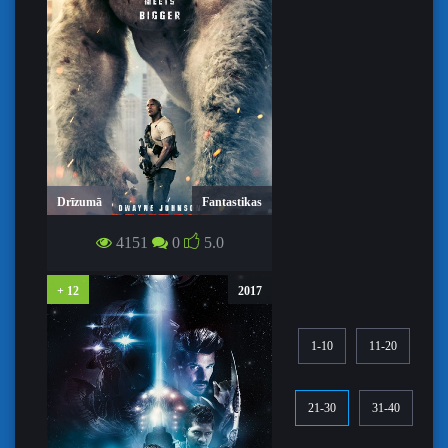
Drīzumā
Fantastikas
4151
0
5.0
POSTĪTĀJI / RAMPAGE
+ 12
2017
1-10
11-20
21-30
31-40