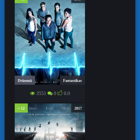
Drīzumā
Fantastikas
AIZ DZĪVĪBAS ROBEŽAS /
3551
0
0.0
FLATLINERS
+ 12
2017