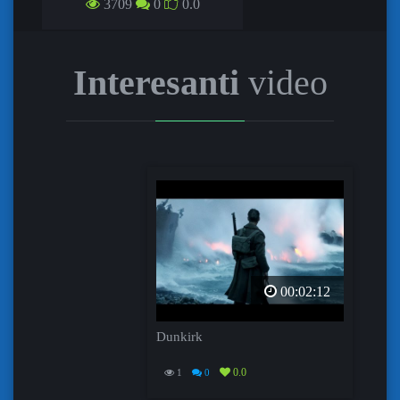
ŪDENS FORMA / THE SHAPE OF
3709
0
0.0
WATER
Interesanti
video
00:02:12
Dunkirk
0.0
1
0