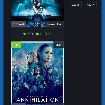
41-50
51-52
Drīzumā
Fantastikas
3791
0
0.0
AIZ APVĀRŠŅA / BEYOND SKYLINE
+ 12
2018