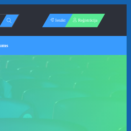
Ienākt
Reģistrācija
ums