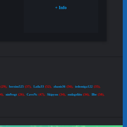
+ Info
berzins525
Laila33
zhanis36
iedomiga122
(29)
,
(37)
,
(52)
,
(56)
,
(35)
,
nin9rsgt
CaveNc
Skipysss
endzgeliits
Ilbe
34)
,
(26)
,
(47)
,
(34)
,
(34)
,
(50)
,