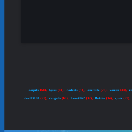
aaijuks
bjusii
dadziits
anetesile
vairon
ro
(68)
,
(41)
,
(31)
,
(26)
,
(44)
,
devill3000
čangalis
Jana4962
Bu4iite
zjusk
(51)
,
(69)
,
(32)
,
(34)
,
(57)
,