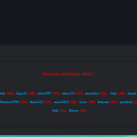
Sveicam dzimšanas dienā !
biic
čiepa25
zizix1987
udza123
monchix2
Judy
dzenis
(36)
,
(38)
,
(39)
,
(33)
,
(29)
,
(28)
,
Batman7694
diana123
maza2021
kaste
kukaine
spindzele
(29)
,
(25)
,
(36)
,
(49)
,
(41)
,
(
Sids
Jbezsa
(22)
,
(39)