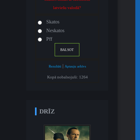
latviešu valodā?
Skatos
Neskatos
Pff
|
Rezultāti
Aptauju arhīvs
Kopā nobalsojuši: 1264
DRĪZ