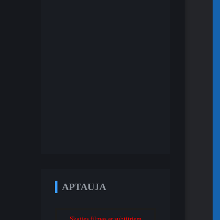
APTAUJA
Skaties filmas ar subtitriem