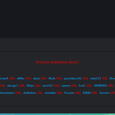
Sveicam dzimšanas dienā !
llerino0
n00ke
sikais
Mads
patrickkyy111
edzis123
Dro
(36)
,
(33)
,
(36)
,
(41)
,
(31)
,
(53)
,
alexsgo7
Ritija
nero123
ameets
IvoG
SHIBERIS
(32)
,
(29)
,
(32)
,
(32)
,
(29)
,
(53)
,
(28)
,
karumniece
ekshteleen
sauchuks
Ewucite
Klklkl
Xesxure
(39)
,
(26)
,
(45)
,
(26)
,
(39)
,
(45