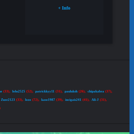
+ Info
se
lohs2525
patrickkyy11
pauluksh
chipakabra
(33)
,
(52)
,
(31)
,
(26)
,
(37)
,
Zuze2123
lozo
kaso1987
incigais241
Ali-J
(33)
,
(72)
,
(39)
,
(41)
,
(31)
,
)