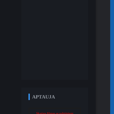
APTAUJA
Skaties filmas ar subtitriem