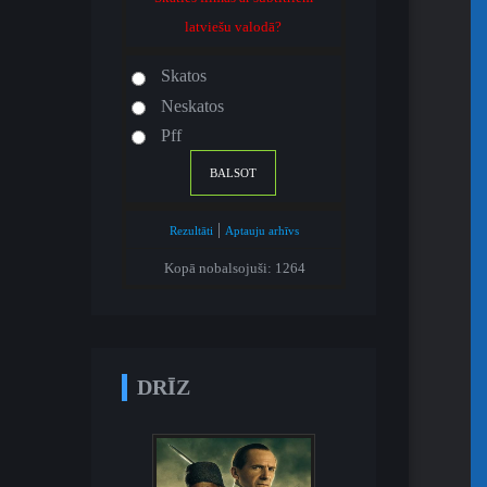
latviešu valodā?
Skatos
Neskatos
Pff
|
Rezultāti
Aptauju arhīvs
Kopā nobalsojuši: 1264
DRĪZ