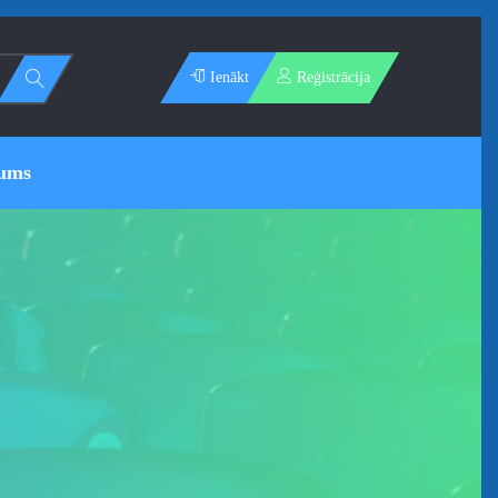
Ienākt
Reģistrācija
ums