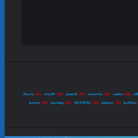
Daavis
evisa90
zjmurik
evitaevita
sanitat
ki
(31)
,
(36)
,
(47)
,
(34)
,
(50)
,
latviete
martinsg
SKANDAL
intinjaa
ka444its
(39)
,
(35)
,
(29)
,
(33)
,