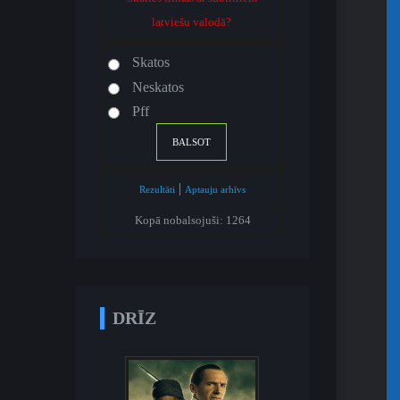
latviešu valodā?
Skatos
Neskatos
Pff
|
Rezultāti
Aptauju arhīvs
Kopā nobalsojuši: 1264
DRĪZ